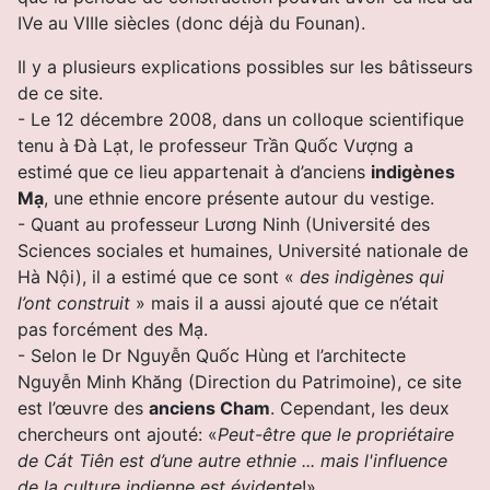
IVe au VIIIe siècles (donc déjà du Founan).
Il y a plusieurs explications possibles sur les bâtisseurs
de ce site.
- Le 12 décembre 2008, dans un colloque scientifique
tenu à Đà Lạt, le professeur Trần Quốc Vượng a
estimé que ce lieu appartenait à d’anciens
indigènes
Mạ
, une ethnie encore présente autour du vestige.
- Quant au professeur Lương Ninh (Université des
Sciences sociales et humaines, Université nationale de
Hà Nội), il a estimé que ce sont «
des indigènes qui
l’ont construit
» mais il a aussi ajouté que ce n’était
pas forcément des Mạ.
- Selon le Dr Nguyễn Quốc Hùng et l’architecte
Nguyễn Minh Khăng (Direction du Patrimoine), ce site
est l’œuvre des
anciens Cham
. Cependant, les deux
chercheurs ont ajouté: «
Peut-être que le propriétaire
de Cát Tiên est d’une autre ethnie ... mais l'influence
de la culture indienne est évidente
!».