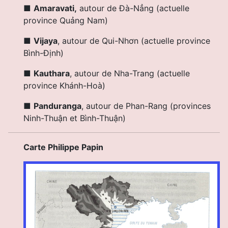
■
Amaravati,
autour de Đà-Nẳng (
actuelle
province Quảng Nam)
■
Vijaya
, autour de Qui-Nhơn (
actuelle
province
Bình-Định)
■
Kauthara
, autour de Nha-Trang (
actuelle
province Khánh-Hoà)
■
Panduranga
, autour de Phan-Rang (provinces
Ninh-Thuận et Bình-Thuận)
Carte Philippe Papin