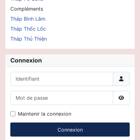
Compléments
Tháp Bình Lâm
Tháp Thốc Lốc
Tháp Thủ Thiện
Connexion
Identifiant
Mot de passe
Affiche
Maintenir la connexion
Connexion