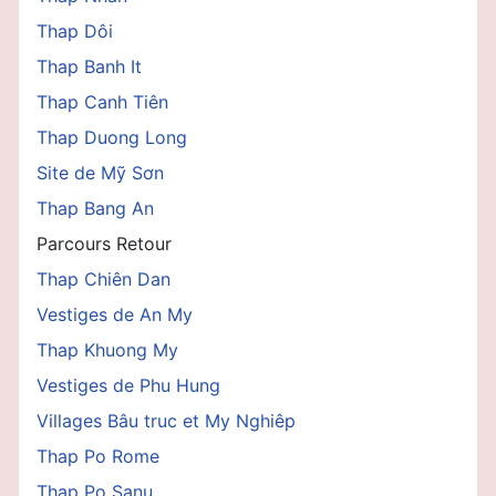
Thap Dôi
Thap Banh It
Thap Canh Tiên
Thap Duong Long
Site de Mỹ Sơn
Thap Bang An
Parcours Retour
Thap Chiên Dan
Vestiges de An My
Thap Khuong My
Vestiges de Phu Hung
Villages Bâu truc et My Nghiêp
Thap Po Rome
Thap Po Sanu