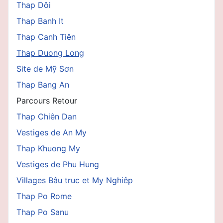
Thap Dôi
Thap Banh It
Thap Canh Tiên
Thap Duong Long
Site de Mỹ Sơn
Thap Bang An
Parcours Retour
Thap Chiên Dan
Vestiges de An My
Thap Khuong My
Vestiges de Phu Hung
Villages Bâu truc et My Nghiêp
Thap Po Rome
Thap Po Sanu