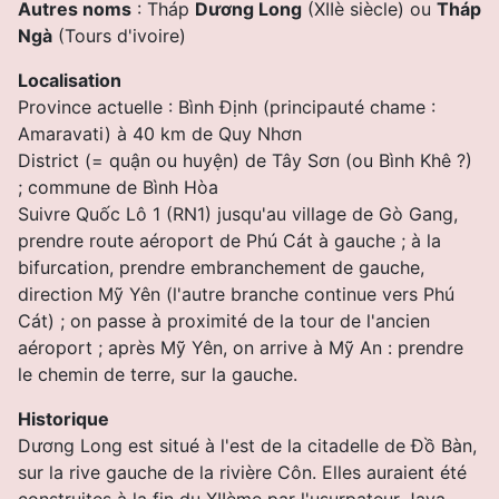
Autres noms
: Tháp
Dương Long
(XIIè siècle)
ou
Tháp
Ngà
(Tours d'ivoire)
Localisation
Province actuelle : Bình Ðịnh (principauté chame :
Amaravati) à 40 km de Quy Nhơn
District (= quận ou huyện) de Tây Sơn (ou Bình Khê ?)
; commune de Bình Hòa
Suivre Quốc Lô 1 (RN1) jusqu'au village de Gò Gang,
prendre route aéroport de Phú Cát à gauche ; à la
bifurcation, prendre embranchement de gauche,
direction Mỹ Yên (l'autre branche continue vers Phú
Cát) ; on passe à proximité de la tour de l'ancien
aéroport ; après Mỹ Yên, on arrive à Mỹ An : prendre
le chemin de terre, sur la gauche.
Historique
Dương Long est situé à l'est de la citadelle de Ðồ Bàn,
sur la rive gauche de la rivière Côn. Elles auraient été
construites à la fin du XIIème par l'usurpateur Jaya