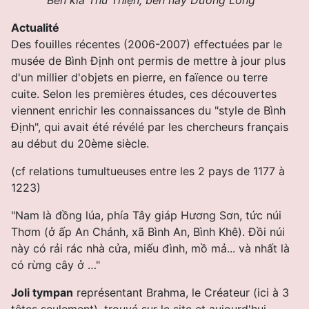
Actualité
Des fouilles récentes (2006-2007) effectuées par le
musée de Bình Ðịnh ont permis de mettre à jour plus
d'un millier d'objets en pierre, en faïence ou terre
cuite. Selon les premières études, ces découvertes
viennent enrichir les connaissances du "style de Bình
Ðịnh", qui avait été révélé par les chercheurs français
au début du 20ème siècle.
(cf relations tumultueuses entre les 2 pays de 1177 à
1223)
"Nam là đồng lúa, phía Tây giáp Hương Sơn, tức núi
Thơm (ở ấp An Chánh, xã Bình An, Bình Khê). Ðồi núi
này có rải rác nhà cửa, miếu đình, mồ mả... và nhất là
có rừng cây ở …"
Joli tympan
représentant Brahma, le Créateur (ici à 3
têtes seulement), trouvé sur le site et aujourd'hui