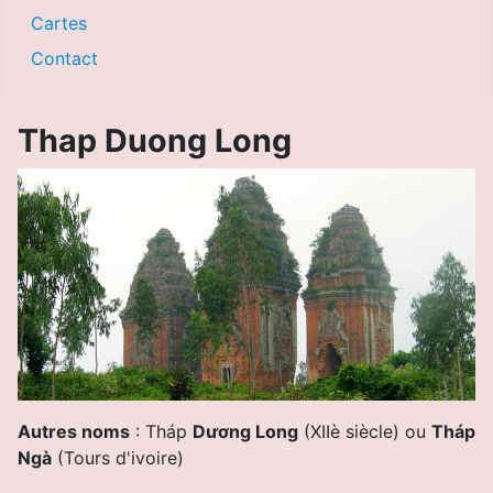
Cartes
Contact
Thap Duong Long
Autres noms
: Tháp
Dương Long
(XIIè siècle)
ou
Tháp
Ngà
(Tours d'ivoire)