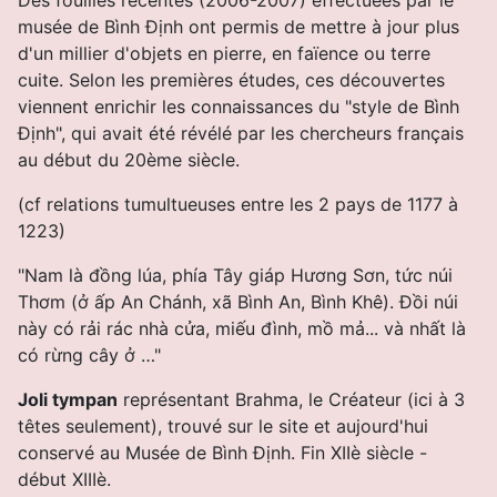
musée de Bình Ðịnh ont permis de mettre à jour plus
d'un millier d'objets en pierre, en faïence ou terre
cuite. Selon les premières études, ces découvertes
viennent enrichir les connaissances du "style de Bình
Ðịnh", qui avait été révélé par les chercheurs français
au début du 20ème siècle.
(cf relations tumultueuses entre les 2 pays de 1177 à
1223)
"Nam là đồng lúa, phía Tây giáp Hương Sơn, tức núi
Thơm (ở ấp An Chánh, xã Bình An, Bình Khê). Ðồi núi
này có rải rác nhà cửa, miếu đình, mồ mả... và nhất là
có rừng cây ở …"
Joli tympan
représentant Brahma, le Créateur (ici à 3
têtes seulement), trouvé sur le site et aujourd'hui
conservé au Musée de
Bình Ðịnh. Fin XIIè siècle -
début XIIIè.