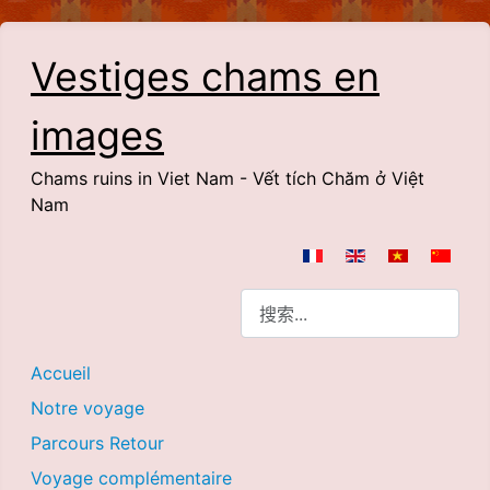
Vestiges chams en
images
Chams ruins in Viet Nam - Vết tích Chăm ở Việt
Nam
选择你的语音
搜索
Accueil
Notre voyage
Parcours Retour
Voyage complémentaire