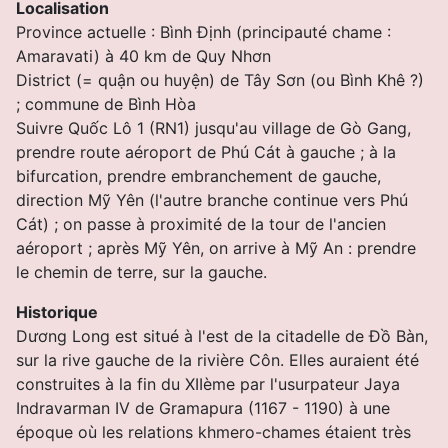
Localisation
Province actuelle : Bình Ðịnh (principauté chame :
Amaravati) à 40 km de Quy Nhơn
District (= quận ou huyện) de Tây Sơn (ou Bình Khê ?)
; commune de Bình Hòa
Suivre Quốc Lô 1 (RN1) jusqu'au village de Gò Gang,
prendre route aéroport de Phú Cát à gauche ; à la
bifurcation, prendre embranchement de gauche,
direction Mỹ Yên (l'autre branche continue vers Phú
Cát) ; on passe à proximité de la tour de l'ancien
aéroport ; après Mỹ Yên, on arrive à Mỹ An : prendre
le chemin de terre, sur la gauche.
Historique
Dương Long est situé à l'est de la citadelle de Ðồ Bàn,
sur la rive gauche de la rivière Côn. Elles auraient été
construites à la fin du XIIème par l'usurpateur Jaya
Indravarman IV de Gramapura (1167 - 1190) à une
époque où les relations khmero-chames étaient très