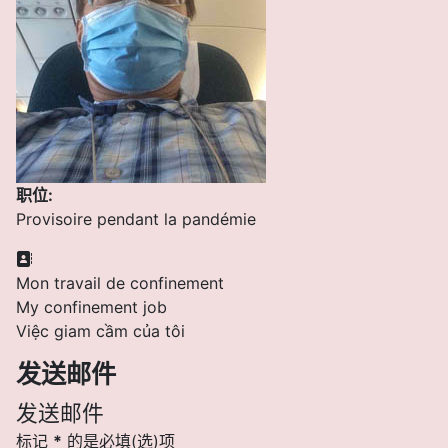
职位:
Provisoire pendant la pandémie
地址:
Mon travail de confinement
My confinement job
Việc giam cầm của tôi
发送邮件
发送邮件
标记
*
的是必填(选)项