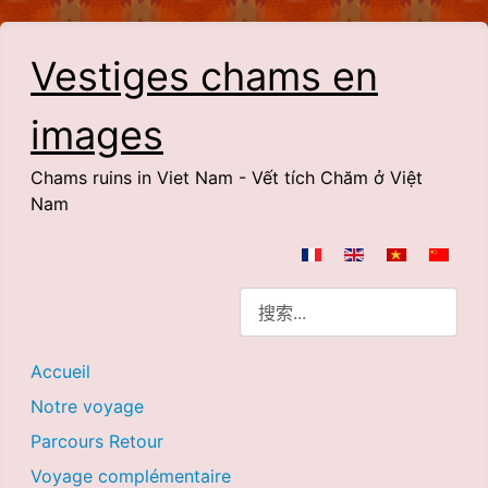
Vestiges chams en
images
Chams ruins in Viet Nam - Vết tích Chăm ở Việt
Nam
选择你的语音
搜索
Accueil
Notre voyage
Parcours Retour
Voyage complémentaire