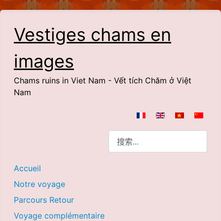
Vestiges chams en
images
Chams ruins in Viet Nam - Vết tích Chăm ở Việt
Nam
选择你的语音
搜索
Accueil
Notre voyage
Parcours Retour
Voyage complémentaire