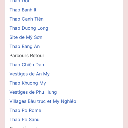
Thap Dôi
Thap Banh It
Thap Canh Tiên
Thap Duong Long
Site de Mỹ Sơn
Thap Bang An
Parcours Retour
Thap Chiên Dan
Vestiges de An My
Thap Khuong My
Vestiges de Phu Hung
Villages Bâu truc et My Nghiêp
Thap Po Rome
Thap Po Sanu