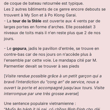
de coque de bateau retournée est typique.
Les 2 autres bâtiments de ce genre encore debouts se
trouvent à My Son et à Po Klong Garai.
- La
tour de la Stèle
est ouverte aux 4 vents par de
larges portes en forme d'arches. Elle possédait 3
niveaux de toits mais il n'en reste plus que 2 de nos
jours.
- Le
gopura
, jadis le pavillon d'entrée, se trouve en
contre-bas car de nos jours on n'accède plus à
l'ensemble par cette voie. Le mandapa cité par M.
Parmentier devait se trouver à ses pieds
[
Visite rendue possible grâce à un petit garçon qui a
bravé l'interdiction du "cong an" de service, nous a
ouvert la porte et accompagné
jusqu'aux tours. Visite
interrompue par une très grosse averse
]
Une sentence populaire vietnamienne :
“
Muốn ăn bánh ít lá gai, có chồng Bình Ðịnh cho dài