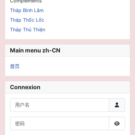
Compléments
Tháp Bình Lâm
Tháp Thốc Lốc
Tháp Thủ Thiện
Main menu zh-CN
首页
Connexion
用户名
密码
显示密