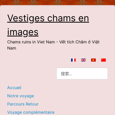
Vestiges chams en
images
Chams ruins in Viet Nam - Vết tích Chăm ở Việt
Nam
选择你的语音
搜索
Accueil
Notre voyage
Parcours Retour
Voyage complémentaire