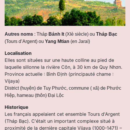
Autres noms
: Tháp
Bánh It
(XIè siècle)
ou
Tháp Bạc
(Tours d’Argent) ou
Yang Mtian
(en Jaraï)
Localisation
Elles sont situées sur une haute colline au pied de
laquelle sillonne la rivière Côn, à 30 km de Quy Nhơn.
Province actuelle : Bình Ðịnh (principauté chame :
Vijaya)
District (huyện) de Tuy Phước, commune ( xã) de Phước
Hiệp, hameau (thôn) Đại Lộc
Historique
Les français appelaient cet ensemble Tours d'Argent
(Tháp Bạc). C'était un important complexe situé à
proximité de la dernière capitale Vijaya (1000-1471) –