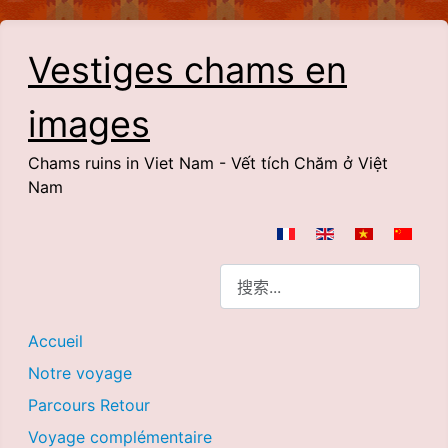
Vestiges chams en
images
Chams ruins in Viet Nam - Vết tích Chăm ở Việt
Nam
选择你的语音
搜索
Accueil
Notre voyage
Parcours Retour
Voyage complémentaire