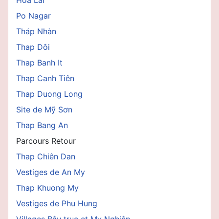
Po Nagar
Tháp Nhàn
Thap Dôi
Thap Banh It
Thap Canh Tiên
Thap Duong Long
Site de Mỹ Sơn
Thap Bang An
Parcours Retour
Thap Chiên Dan
Vestiges de An My
Thap Khuong My
Vestiges de Phu Hung
Villages Bâu truc et My Nghiêp