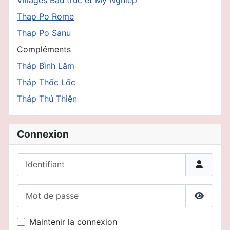
Thap Po Rome
Thap Po Sanu
Compléments
Tháp Bình Lâm
Tháp Thốc Lốc
Tháp Thủ Thiện
Connexion
Identifiant
Mot de passe
Affiche
Maintenir la connexion