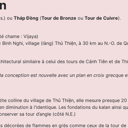
ện
 s.) ou
Tháp Đồng
(
Tour de Bronze
ou
Tour de Cuivre
).
uté chame : Vijaya)
 Binh Nghi, village (làng) Thủ Thiện, à 30 km au N.-O. de 
chitectural similaire à celui des tours de Cánh Tiên et de Th
la conception est nouvelle avec un plan en croix grecque et
etite colline du village de Thủ Thiện, elle mesure presque 2
en diminution à l'identique.
Les fondations du kalan ainsi qu
onserver sa tour d’angle (côté N.E.)
nes décorées de flammes en grès comme ceux de la tour de