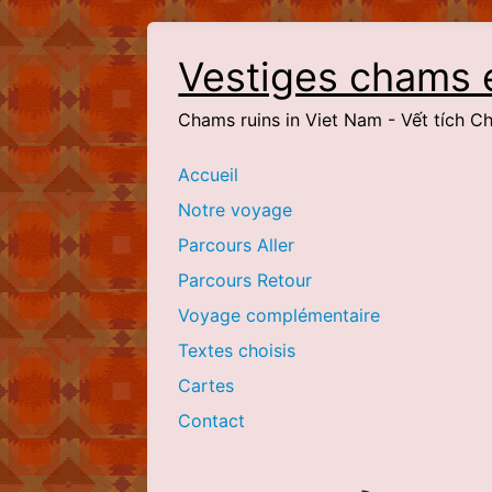
Vestiges chams 
Chams ruins in Viet Nam - Vết tích 
Accueil
Notre voyage
Parcours Aller
Parcours Retour
Voyage complémentaire
Textes choisis
Cartes
Contact