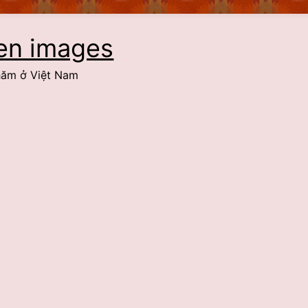
Sélec
en images
Chăm ở Việt Nam