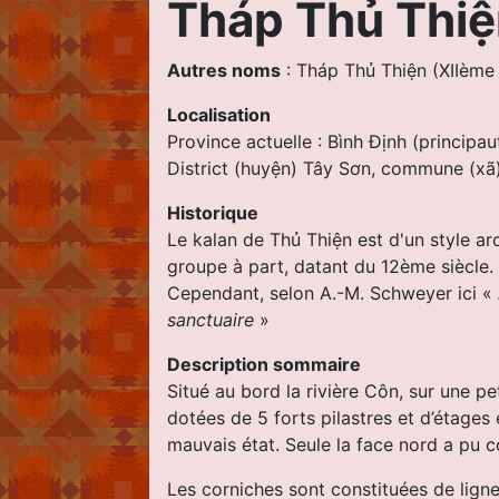
Tháp Thủ Thi
Autres noms
: Tháp Thủ Thiện (XIIème
Localisation
Province actuelle : Bình Ðịnh (principa
District (huyện) Tây Sơn, commune (xã)
Historique
Le kalan de Thủ Thiện est d'un style ar
groupe à part, datant du 12ème siècle.
Cependant, selon A.-M. Schweyer ici «
sanctuaire
»
Description sommaire
Situé au bord la rivière Côn, sur une p
dotées de 5 forts pilastres et d’étages 
mauvais état. Seule la face nord a pu c
Les corniches sont constituées de lig