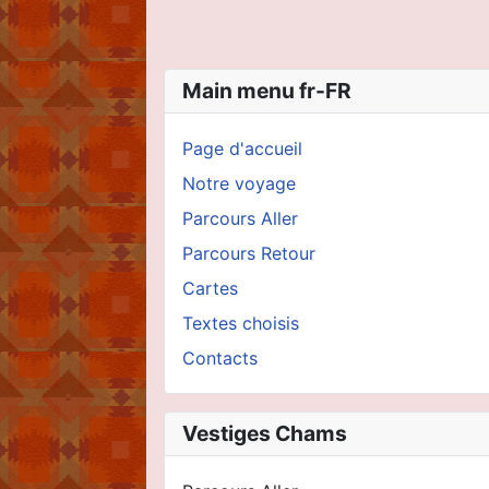
Main menu fr-FR
Page d'accueil
Notre voyage
Parcours Aller
Parcours Retour
Cartes
Textes choisis
Contacts
Vestiges Chams