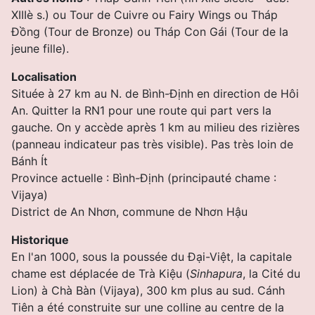
XIIIè s.) ou
Tour de Cuivre ou
Fairy Wings ou
Tháp
Đồng (Tour de Bronze) ou Tháp Con Gái (Tour de la
jeune fille).
Localisation
Située à 27 km au N. de Bình-Ðịnh en direction de Hôi
An. Quitter la RN1 pour une route qui part vers la
gauche. On y accède après 1 km au milieu des rizières
(panneau indicateur pas très visible). Pas très loin de
Bánh Ít
Province actuelle : Bình-Ðịnh (principauté chame :
Vijaya)
District de An Nhơn, commune de Nhơn Hậu
Historique
En l'an 1000, sous la poussée du Ðại-Việt, la capitale
chame est déplacée de Trà Kiệu (
Sinhapura
, la Cité du
Lion) à Chà Bàn (Vijaya), 300 km plus au sud.
Cánh
Tiên a été construite sur une colline au centre de la